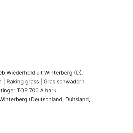
|
Winterbe
(D)
|
Gras
schwade
|
Wiederho
|
2019
ieb Wiederhold uit Winterberg (D).
 | Raking grass | Gras schwadern
tinger TOP 700 A hark.
Winterberg (Deutschland, Duitsland,