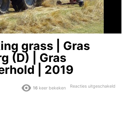
ing grass | Gras
g (D) | Gras
rhold | 2019
voor
Reacties uitgeschakeld
16
keer bekeken
Valmet
8050
|
Raking
grass
|
Gras
harken