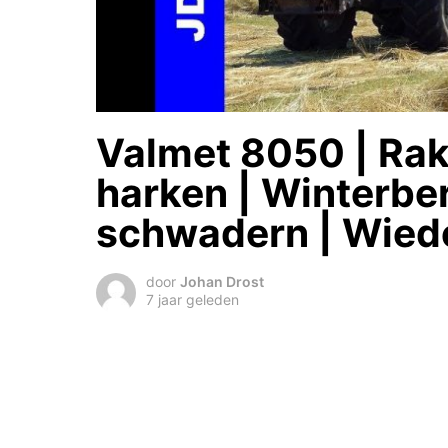
Valmet 8050 | Rak
harken | Winterber
schwadern | Wiede
door
Johan Drost
7 jaar geleden