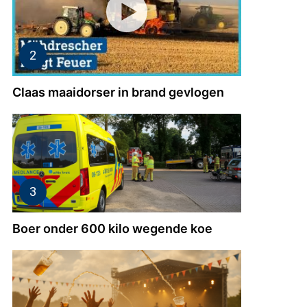
Claas maaidorser in brand gevlogen
Boer onder 600 kilo wegende koe