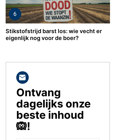
Stikstofstrijd barst los: wie vecht er
eigenlijk nog voor de boer?
Ontvang
BLIJF
OP
dagelijks onze
DE
HOOGTE!
beste inhoud
🙉!