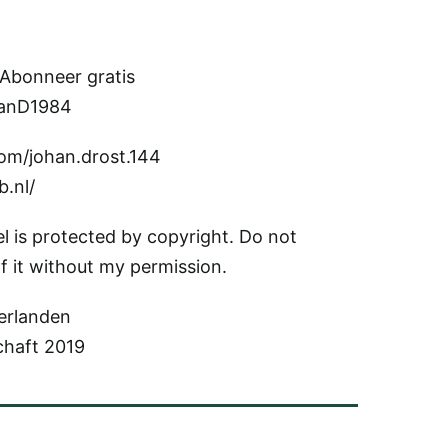
 Abonneer gratis
hanD1984
om/johan.drost.144
b.nl/
 is protected by copyright. Do not
f it without my permission.
erlanden
chaft 2019