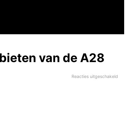
bieten van de A28
voor
Reacties uitgeschakeld
Vrachtw
met
bieten
van
de
A28