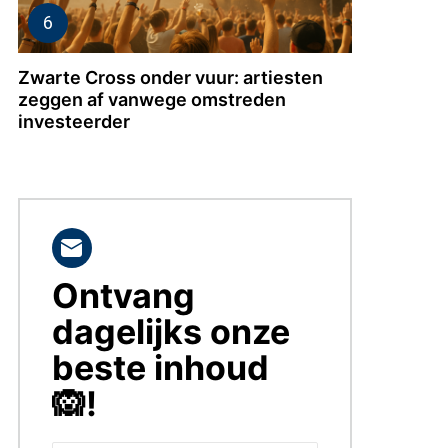
Zwarte Cross onder vuur: artiesten
zeggen af vanwege omstreden
investeerder
Ontvang
BLIJF
OP
dagelijks onze
DE
HOOGTE!
beste inhoud
🙉!