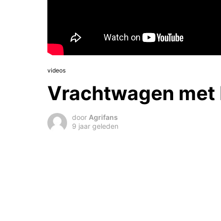
videos
Vrachtwagen met 
door
Agrifans
9 jaar geleden