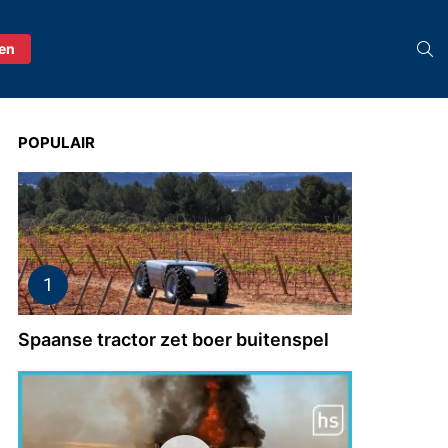
S
ren
POPULAIR
Spaanse tractor zet boer buitenspel