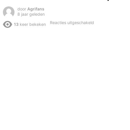
door
Agrifans
8 jaar geleden
voor
Reacties uitgeschakeld
13
keer bekeken
Vredo
VT4556
bouw
timelapse